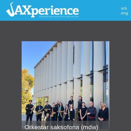
srb
eng
Orkestar saksofona (mdw)